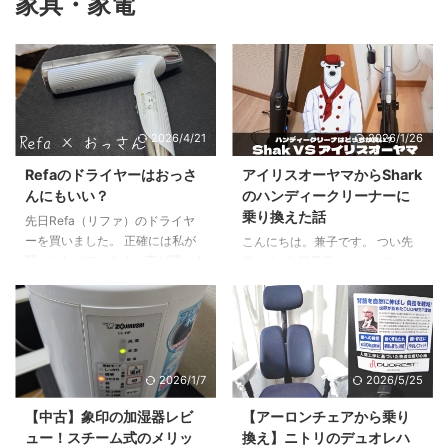
家具・家電
2026/4/21
2026/1/26
Refaのドライヤーはおっさ
アイリスオーヤマからShark
んにもいい？
のハンディークリーナーに
乗り換えた話
先日Refa（リファ）のドライヤ
ーを買いました。 正確には私が
こんにちは。兼子です。 つい先
買ったわけではなく、妻が買いま
日、約4年間愛用していたアイリ
した。 今回買ったのは、リファ
スオーヤマのハンディクリーナー
ビューテック ドライヤースマー
が壊れてしまいました。来る日も
ト ダブルというものです。 この
来る日も酷使し続けた結果、とう
シリーズを選んだ理由はシンプル
とう部品が折れました。 そんな
で、軽くてコンパクトそうだった
わけでシャークのハンディークリ
2026/1/7
2026/5/25
から。 というわけで、このドラ
ーナーを買ってみました。ぶっち
イヤーをおっさんが使ってみた感
ゃけアイリスオーヤマのハンディ
【中古】象印の加湿器レビ
【アーロンチェアから乗り
想と、妻の感想を書いていきま
ークリーナーに何一つ不満は無か
ュー！スチーム式のメリッ
換え】ニトリのデュオレハ
す。 Refaのドライヤーが気にな
ったのですが、せっかくなので