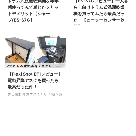
ドラム式洗濯乾燥機を半年
【ES-S7Gレビュー】一人暮
け書いて終わってしまうと、アー
んでそんな高い椅子を買ったのか
感使ってみて感じたメリッ
らし向けドラム式洗濯乾燥
ロンチェア信者の方に消されそ
というと、作業のモチベーション
トデメリット【シャー
機を買ってみたら最高だっ
う。というわけで、この記事では
を上げるためだ。ここ最近、以前
プ/ES-S7G】
た！【ヒーターセンサー乾
個人的に良かった部分を書いてい
より自宅での作業時間が長くなっ
燥】
こうと思います。椅子の購入を考
てきた為、座って作業することが
こんにちは。兼子です。 買って
えてる人は参考にしてみてくださ
増えた。 元々使っていた椅子は
すぐにレビュー記事も書いたので
前々から「乾燥機能付きの洗濯機
い。 酷評記事はこちら▼
Amazonで1万円ぐらいで買った
すが、改めて半年使ってみてどう
が欲しいな」と思っていたのです
https://otimusya24 ...
安い椅子。安いけど10mくら ...
なん！？ってとこについて追記と
が、なかなか購入には踏み切れず
して書いて行こうと思います。
にいました。 でも、やっぱりこ
何せ高い買い物なので、しばらく
の時期（冬）になると、外に干し
2026/5/24
使ってみての感想を知りたい人も
てもなかなか乾かないことが多い
多いと思うので、購入を検討して
ですし、天気が悪ければ洗濯すら
【Flexi Spot EF1レビュー】
いる人は是非参考にしてみてくだ
できません。 「今日は晴れる」
電動昇降デスクを買ったら
さい。 リンク ちなみに以前の書
と言っていたのに、出先で急に天
最高だった件！
いた最初の記事はこちら▼ シャ
気が崩れ、ヒヤヒヤしてしまうこ
ープのドラム式洗濯乾燥機、ES-
先日電動昇降デスクという物を買
とも何度となくありました。 コ
S7Gを半年間使ってみての感想
ってみました。 これはまじで控
インランドリーに行くにしても、
というわけで実際に半年間みっち
えめに言って最高！！！ 前々か
家から徒歩で10分以上かかるた
り使っていった感想を書いてい
ら欲しいなとは思っていたのです
め、乾燥時間を含めると往復で
く。 前回と内容的に被る部分 ...
が、組立とか前の机の処分とかめ
40分以上はかかります。 服を乾
んどくさいなぁと思って躊躇して
かすためだけに、多くの時間と労
いたんだけど、本当にもっと早く
力、そして数百円の出費がかかっ