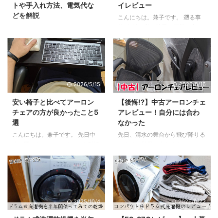
トや手入れ方法、電気代な
イレビュー
っている人は是非参考にしてみて
Sharkのハンディークリーナー
どを解説
ください。 結論 先に結論を書く
（W30）を買ってみました。 た
こんにちは。兼子です。 遡る事
と、リファビューテック ドライ
だ正直アイリスオーヤマの掃除機
約1年前、私は椅子の王様と言っ
こんにちは。兼子です。 先日加
ヤースマート ダブルを使ってみ
に何一つ不満はなかったし、
ても過言ではない、「アーロンチ
湿器を買いました。 我が家はエ
感想は下記の通り ポイ ...
Sharkは種類が多すぎて選ぶのが
ェア」を購入しました。※中古 こ
アコンで暖を取るスタイルなの
めんどくさい。そのため、買う ...
れで自宅作業が快適になる事間違
で、毎年冬はカラッカラ。 最近
いなし！と、思っていたのです
では老化も相まって、顔の乾燥が
が… なんか微妙だった もちろん
とにかくやばい。特に目元はボロ
2026/5/15
2026/5/16
合う人には合うんだと思うんだけ
ボロと皮膚が剥がれ落ちる始末。
ど、はっきり言って自分には合わ
そんなわけで、とうとう耐えきれ
安い椅子と比べてアーロン
【後悔!?】中古アーロンチェ
なかった。特に気になったのがメ
ずに加湿器を買ってしまいまし
チェアの方が良かったこと5
アレビュー！自分には合わ
ッシュ素材。メッシュ自体は良い
た。 買うにあたって色々調べた
選
なかった
んだけど、どうしてもメッシュ周
結果、象印のスチーム式加湿器を
りのフレームが気になってしまっ
中古で購入しました。 結論から
こんにちは。兼子です。 先日中
先日、清水の舞台から飛び降りる
た。 これのおかげで正しい姿勢
言うと、めちゃくちゃ買って良か
古で買ったアーロンチェアを酷評
つもりで世界一有名？なオフィス
を保てるわけなんだけど、逆に言
ったです。 乾燥が明らかに減っ
した記事を書いたんだけど、よく
チェア、【アーロンチェア】を中
うとそれ以外の姿勢は取りにくく
たし、部屋もちょっと暖かくな
よく考えると予想以上に良い所も
古で購入した。中古の椅子に一大
なる。個人的にはたまには姿勢 ...
る。そのため、エアコンと併用し
あった。あまりに期待値が高すぎ
決心というのも情けない話ではあ
たら冬でもかなり快適に過ごせる
て、なんか不満をぶちまけてしま
るんだけど、中古でも価格は7万
よう ...
ったけど、冷静になって考えると
円。さすが世界のアーロンチェ
2025/10/4
2026/6/22
アーロンチェアが酷評で終わる椅
ア。ちなみに新品で買う場合は約
子なわけがない。それに、酷評だ
25万。無理。そんな貧乏人がな