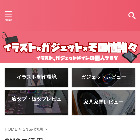
イラスト制作環境
ガジェットレビュー
液タブ・板タブレビュ
家具家電レビュー
ー
HOME
>
SNSの活用
>