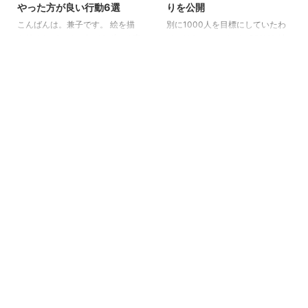
やった方が良い行動6選
りを公開
ラストなら、ほぼ間違いなくセン
超える事が増えた。 ▼以前のイ
シティブ判定になっている。 と
ラスト #フリーレンFA #frieren
こんばんは。兼子です。 絵を描
別に1000人を目標にしていたわ
いうわけで、センシティブ判定の
pic.twitter.com/uiAAueiD6D— 兼
き始めたばかりの人がまずやる事
けではないのですが、PIXIVを始
確認方法や、センシティブ判定に
子良@kaneko_ryo (@o ...
ってSNSですよね。（偏見） 自
めた当初はフォロワーもいいねも
なるとなぜ伸びないのかなどを解
身があるから多くの人に見てほし
ブクマもまったく増えない状況で
説していきますので、伸び悩んで
い！ どのぐらい評価がされるか
若干病んでいました。 絵を描く
...
気になる！ 仕事に繋げたい！
人にとってやっぱりPIXIVって
等々。様々な理由で絵を描き始め
「よし！やるぞ！」って意気込ん
てからSNSをやりだすって方は多
でやりはじめるSNSじゃないです
いと思います。 がしかし！ いざ
か。 その意気込みに反してまっ
やってみると直面するのが って
たく反応がないとへこみますよね
ことじゃないでしょうか。 もち
それにPIXIVってリポストみたい
ろん最初から素晴らしい絵を描く
な機能もないので、他のSNSより
人や、もともと名の知れた玄人絵
最初は反応が少ない事が多いんで
描きさんは始めたばかりでも閲覧
すよね。 そんな方に少しでも手
数や評価の数も多くなると思いま
助けとなるように記事を書いてみ
す。 しかし駆け出しの絵描きさ
ましたので、PIXIVのフォロワー
んはなかなか閲覧数が増え ...
が全く増 ...