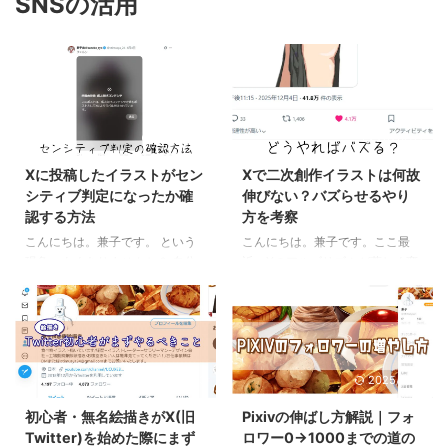
SNSの活用
2026/6/6
2026/7/1
Xに投稿したイラストがセン
Xで二次創作イラストは何故
シティブ判定になったか確
伸びない？バズらせるやり
認する方法
方を考察
こんにちは。兼子です。 という
こんにちは。兼子です。ここ最
現象、よくありませんか？ 自分
近、Xのアルゴリズムが著しく変
自身、これは伸びるかも・・・と
わり、イラストがまったく見ても
思ったイラストがイマイチ伸びな
らえない人や、以前に比べてイラ
いことが結構あります。しかし別
ストが伸びなくなったって人も多
にシャドウバンされているわけで
いんじゃないでしょうか。しかし
もない。 これはなぜ？って話で
自分の場合は以前に比べてイラス
2026/5/13
2025/10/5
すが、理由は簡単。センシティブ
トが伸びるようになった。以前は
判定を食らっているからです。も
イラストを投稿してもいいねの数
初心者・無名絵描きがX(旧
Pixivの伸ばし方解説｜フォ
ちろん単純に伸びていない可能性
が10～100程度が多かったのです
Twitter)を始めた際にまず
ロワー0→1000までの道の
もありますが、心当たりがあるイ
が、最近では多いと数千いいねを