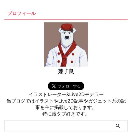
いていこうと思います。 リンク
けで、このHUAWEI最新のスマー
HUAWEI freebuds 5i 開封レビュ
トウォッチをレビューしていきた
プロフィール
ー まずは入っていたものを紹
いと思います。 また、以前使っ
介。 箱を開けると本体が出てく
ていたHUAWEI Band6との比較も
る。 色はAmazo ...
していく。 リンク HUAWEI W ...
兼子良
イラストレーター&Live2Dモデラー
当ブログではイラストやLive2D記事やガジェット系の記
事を主に掲載しております。
特に液タブ好きです。