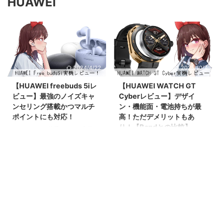
HUAWEI
2024/4/22
2025/10/4
【HUAWEI freebuds 5iレ
【HUAWEI WATCH GT
ビュー】最強のノイズキャ
Cyberレビュー】デザイ
ンセリング搭載かつマルチ
ン・機能面・電池持ちが最
ポイントにも対応！
高！ただデメリットもあ
り！【Bandとの比較】
こんにちは、兼子です。 先日
HUAWEIさんの最新オーディオ機
こんにちは。兼子です。 先日
器、HUAWEI freebuds 5iをご提
HUAWEIさんよりHUAWEI
供頂きました。 HUAWEI公式スト
WATCH GT Cyberをご提供頂き
アでは、なんでも同価格帯最強ク
ました。 GT Cyberは2023年4月
ラスのノイズキャンセリングを搭
現在、HUAWEI最新のスマートウ
載しているとの記載が。 って思
ォッチとなる。 自分は今までス
ってる方も多いと思う。 という
マートバンドなるものしか使った
わけでこのイヤホンを実際に使っ
事がなかったので、自信初のスマ
てみたうえでのレビュー記事を書
ートウォッチになる。 というわ