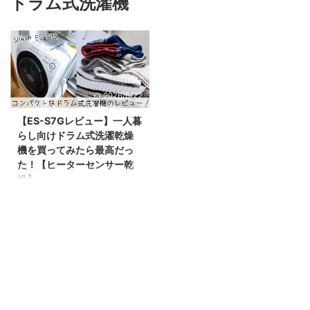
ドラム式洗濯機
2026/6/22
【ES-S7Gレビュー】一人暮
らし向けドラム式洗濯乾燥
機を買ってみたら最高だっ
た！【ヒーターセンサー乾
燥】
前々から「乾燥機能付きの洗濯機
が欲しいな」と思っていたのです
が、なかなか購入には踏み切れず
にいました。 でも、やっぱりこ
の時期（冬）になると、外に干し
てもなかなか乾かないことが多い
ですし、天気が悪ければ洗濯すら
できません。 「今日は晴れる」
と言っていたのに、出先で急に天