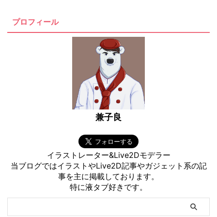
気が崩れ、ヒヤヒヤしてしまうこ
とも何度となくありました。 コ
プロフィール
インランドリーに行くにしても、
家から徒歩で10分以上かかるた
め、乾燥時間を含めると往復で
40分以上はかかります。 服を乾
かすためだけに、多くの時間と労
力、そして数百円の出費がかかっ
...
兼子良
イラストレーター&Live2Dモデラー
当ブログではイラストやLive2D記事やガジェット系の記
事を主に掲載しております。
特に液タブ好きです。