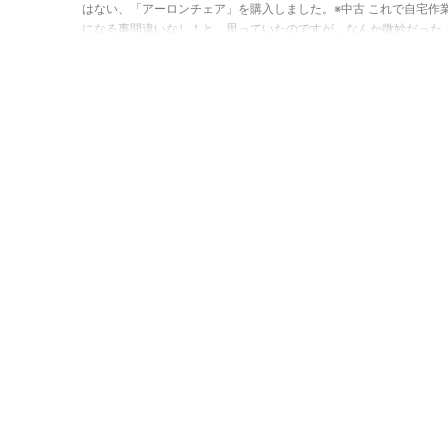
はない、「アーロンチェア」を購入しました。※中古 これで自宅作
になる事間違いなし！と、思っていたのですが… なんか微妙だった 
合う人には合うんだと思うんだけど、はっきり言って自分には合わ
た。特に気になったのがメッシュ素材。メッシュ自体は良いんだけ
してもメッシュ周りのフレームが気になってしまった。 これのおか
い姿勢を保てるわけなんだけど、逆に言うとそれ以外の姿勢は取り
る。個人的にはたまには姿勢 ...