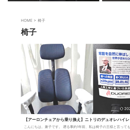
HOME
>
椅子
椅子
20
【アーロンチェアから乗り換え】ニトリのデュオレハイレ
こんにちは。兼子です。 遡る事約1年前、私は椅子の王様と言って