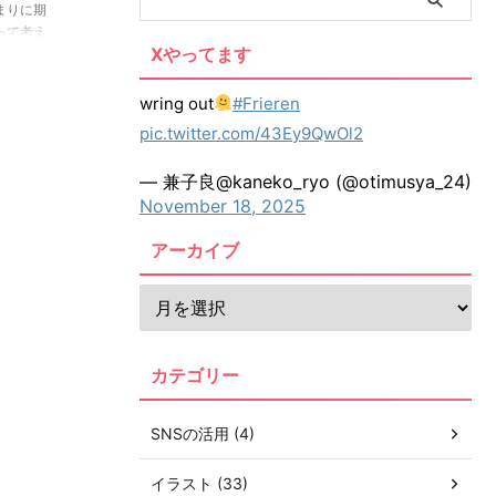
まりに期
って考え
Xやってます
評だけ書
いうわけ
。椅子の
wring out
#Frieren
pic.twitter.com/43Ey9QwOl2
— 兼子良@kaneko_ryo (@otimusya_24)
November 18, 2025
アーカイブ
カテゴリー
SNSの活用 (4)
イラスト (33)