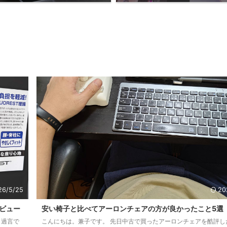
26/5/25
20
ビュー
安い椅子と比べてアーロンチェアの方が良かったこと5選
も過言で
こんにちは。兼子です。 先日中古で買ったアーロンチェアを酷評し