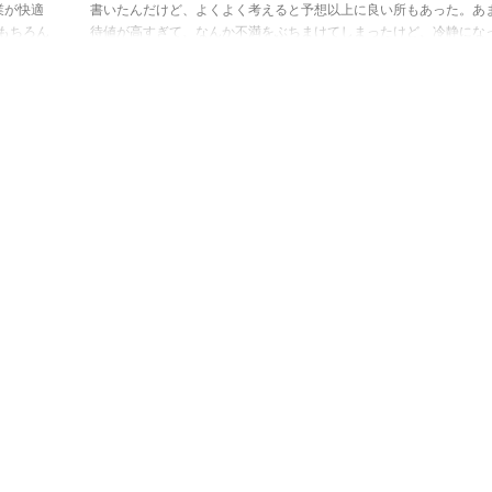
業が快適
書いたんだけど、よくよく考えると予想以上に良い所もあった。あ
もちろん
待値が高すぎて、なんか不満をぶちまけてしまったけど、冷静にな
なかっ
るとアーロンチェアが酷評で終わる椅子なわけがない。それに、酷
ど、どう
いて終わってしまうと、アーロンチェア信者の方に消されそう。と
げで正し
で、この記事では個人的に良かった部分を書いていこうと思います
にくくな
購入を考えてる人は参考にしてみてください。 酷評記事はこちら▼
https://otimusya24 ...