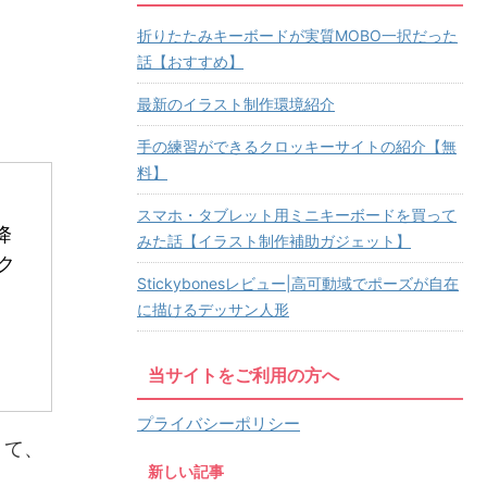
折りたたみキーボードが実質MOBO一択だった
話【おすすめ】
最新のイラスト制作環境紹介
手の練習ができるクロッキーサイトの紹介【無
料】
スマホ・タブレット用ミニキーボードを買って
降
みた話【イラスト制作補助ガジェット】
ク
Stickybonesレビュー|高可動域でポーズが自在
に描けるデッサン人形
当サイトをご利用の方へ
プライバシーポリシー
くて、
新しい記事