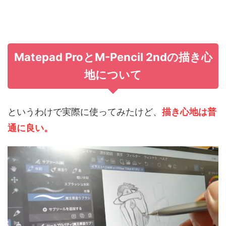
Matepad ProとM-Pencil 2ndの描き心
地について
というわけで実際に使ってみたけど、
描き心地は普
通に良い。