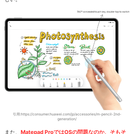
引用:https://consumer.huawei.com/jp/accessories/m-pencil-2nd-
generation/
また、
Matepad ProではOSの問題なのか、そもそ