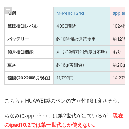
名所
M-Pencil 2nd
appleP
筆圧検知レベル
4096段階
1024
バッテリー
約10時間の連続使用
約12時
傾き検知機能
あり(傾斜可能角度は不明)
あり
重さ
約16g(実測値)
約20g
値段(2022年8月現在)
11,799円
14,279
こちらもHUAWEI製のペンの方が性能は良さそう。
ちなみにapplePencilは第2世代が出ているが、
現在
のipad10.2では第一世代しか使えない。