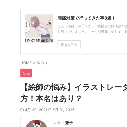
腰痛対策で行ってきた事8選！
こんにちは。兼子です。 絵描きに腰痛はつ
し続けていました。 そんな腰痛に対して、対策と
続きを見る
HOME
>
悩み
>
悩み
【絵師の悩み】イラストレー
方！本名はあり？
4月 30, 2021
5月 31, 2026
兼子