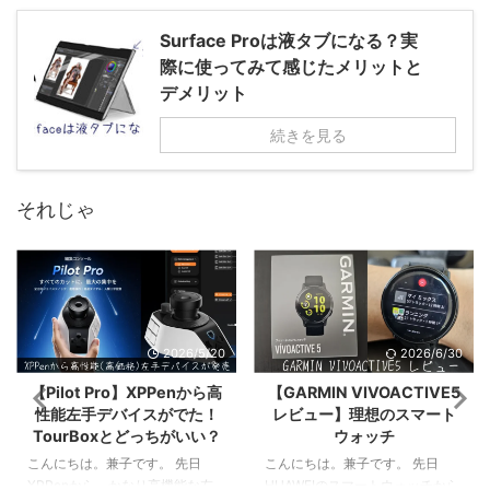
Surface Proは液タブになる？実
際に使ってみて感じたメリットと
デメリット
続きを見る
それじゃ
2026/6/30
2026/5/11
【GARMIN VIVOACTIVE5
【Galaxy Sペン】摩耗しな
レビュー】理想のスマート
いチタン製のペン先が超お
ウォッチ
すすめ【King Write】
こんにちは。兼子です。 先日
こんにちは。兼子です。自分は
HUAWEIのスマートウォッチから
2025年から、スマホとタブレッ